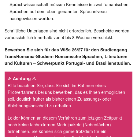
Sprachwissenschaft müssen Kenntnisse in zwei romanischen
Sprachen auf dem oben genannten Sprachniveau
nachgewiesen werden.
Schriftliche Unterlagen sind nicht erforderlich. Bescheide werden
voraussichtlich innerhalb von 4 bis 8 Wochen verschickt.
Bewerben Sie sich für das WiSe 26/27 für den Studiengang
TransRomania-Studien: Romanische Sprachen, Literaturen
und Kulturen – Schwerpunkt Portugal- und Brasilienstudien.
⚠ Achtung ⚠
Bitte beachten Sie, dass Sie sich im Rahmen eines
Pilotverfahrens bei uns bewerben, das es Ihnen ermöglichen
soll, deutlich früher als bisher einen Zulassungs- oder
Ablehnungsbescheid zu erhalten.
Leider können an diesem Verfahren zum jetzigen Zeitpunkt
noch keine fachexternen Modulpakete (Nebenfächer)
teilnehmen. Sie können sich gerne trotzdem für ein