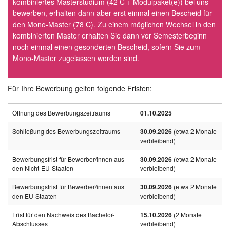
kombiniertes Masterstudium (42 C + Modulpaket(e)) bei uns
bewerben, erhalten dann aber erst einmal einen Bescheid für
den Mono-Master (78 C). Zu einem möglichen Wechsel in den
kombinierten Master erhalten Sie dann vor Semesterbeginn
noch einmal einen gesonderten Bescheid, sofern Sie zum
Mono-Master zugelassen worden sind.
Für Ihre Bewerbung gelten folgende Fristen:
Öffnung des Bewerbungszeitraums
01.10.2025
Schließung des Bewerbungszeitraums
30.09.2026
(etwa 2 Monate
verbleibend)
Bewerbungsfrist für Bewerber/innen aus
30.09.2026
(etwa 2 Monate
den Nicht-EU-Staaten
verbleibend)
Bewerbungsfrist für Bewerber/innen aus
30.09.2026
(etwa 2 Monate
den EU-Staaten
verbleibend)
Frist für den Nachweis des Bachelor-
15.10.2026
(2 Monate
Abschlusses
verbleibend)