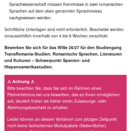
Sprachwissenschaft müssen Kenntnisse in zwei romanischen
Sprachen auf dem oben genannten Sprachniveau
nachgewiesen werden.
Schriftliche Unterlagen sind nicht erforderlich. Bescheide werden
voraussichtlich innerhalb von 4 bis 8 Wochen verschickt.
Bewerben Sie sich für das WiSe 26/27 für den Studiengang
TransRomania-Studien: Romanische Sprachen, Literaturen
und Kulturen – Schwerpunkt Spanien- und
Hispanoamerikastudien.
⚠ Achtung ⚠
Bitte beachten Sie, dass Sie sich im Rahmen eines
Pilotverfahrens bei uns bewerben, das es Ihnen ermöglichen
soll, deutlich früher als bisher einen Zulassungs- oder
Ablehnungsbescheid zu erhalten.
Leider können an diesem Verfahren zum jetzigen Zeitpunkt
noch keine fachexternen Modulpakete (Nebenfächer)