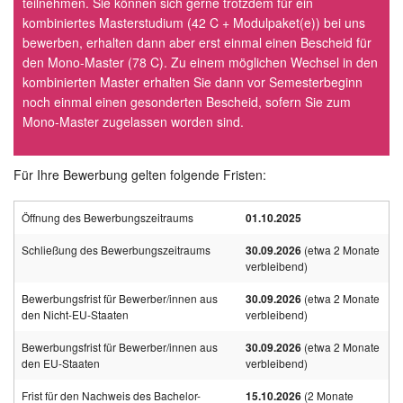
teilnehmen. Sie können sich gerne trotzdem für ein
kombiniertes Masterstudium (42 C + Modulpaket(e)) bei uns
bewerben, erhalten dann aber erst einmal einen Bescheid für
den Mono-Master (78 C). Zu einem möglichen Wechsel in den
kombinierten Master erhalten Sie dann vor Semesterbeginn
noch einmal einen gesonderten Bescheid, sofern Sie zum
Mono-Master zugelassen worden sind.
Für Ihre Bewerbung gelten folgende Fristen:
Öffnung des Bewerbungszeitraums
01.10.2025
Schließung des Bewerbungszeitraums
30.09.2026
(etwa 2 Monate
verbleibend)
Bewerbungsfrist für Bewerber/innen aus
30.09.2026
(etwa 2 Monate
den Nicht-EU-Staaten
verbleibend)
Bewerbungsfrist für Bewerber/innen aus
30.09.2026
(etwa 2 Monate
den EU-Staaten
verbleibend)
Frist für den Nachweis des Bachelor-
15.10.2026
(2 Monate