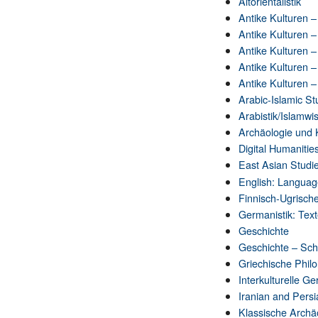
Altorientalistik
Antike Kulturen 
Antike Kulturen 
Antike Kulturen 
Antike Kulturen 
Antike Kulturen 
Arabic-Islamic St
Arabistik/Islamwi
Archäologie und 
Digital Humanitie
East Asian Studi
English: Language
Finnisch-Ugrische
Germanistik: Tex
Geschichte
Geschichte – Sch
Griechische Philo
Interkulturelle G
Iranian and Persi
Klassische Archä