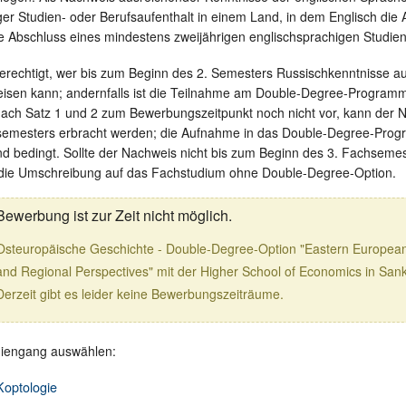
ger Studien- oder Berufsaufenthalt in einem Land, in dem Englisch die 
he Abschluss eines mindestens zweijährigen englischsprachigen Studie
erechtigt, wer bis zum Beginn des 2. Semesters Russischkenntnisse 
en kann; andernfalls ist die Teilnahme am Double-Degree-Program
nach Satz 1 und 2 zum Bewerbungszeitpunkt noch nicht vor, kann der 
semesters erbracht werden; die Aufnahme in das Double-Degree-Progr
nd bedingt. Sollte der Nachweis nicht bis zum Beginn des 3. Fachsemes
h die Umschreibung auf das Fachstudium ohne Double-Degree-Option.
Bewerbung ist zur Zeit nicht möglich.
Osteuropäische Geschichte - Double-Degree-Option "Eastern European 
and Regional Perspectives" mit der Higher School of Economics in Sank
Derzeit gibt es leider keine Bewerbungszeiträume.
diengang auswählen:
Koptologie