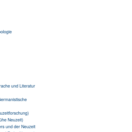
pologie
rache und Literatur
Germanistische
euzeitforschung)
rühe Neuzeit)
ers und der Neuzeit