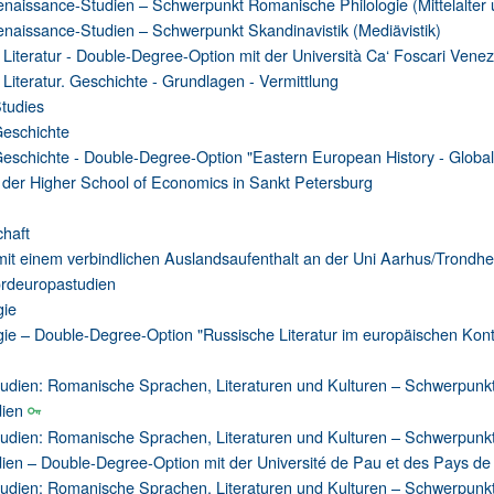
Renaissance-Studien – Schwerpunkt Romanische Philologie (Mittelalter
Renaissance-Studien – Schwerpunkt Skandinavistik (Mediävistik)
iteratur - Double-Degree-Option mit der Università Ca‘ Foscari Venez
iteratur. Geschichte - Grundlagen - Vermittlung
tudies
Geschichte
eschichte - Double-Degree-Option "Eastern European History - Globa
t der Higher School of Economics in Sankt Petersburg
chaft
 mit einem verbindlichen Auslandsaufenthalt an der Uni Aarhus/Trondh
ordeuropastudien
gie
gie – Double-Degree-Option "Russische Literatur im europäischen Kont
dien: Romanische Sprachen, Literaturen und Kulturen – Schwerpunkt
dien
dien: Romanische Sprachen, Literaturen und Kulturen – Schwerpunkt
ien – Double-Degree-Option mit der Université de Pau et des Pays de 
dien: Romanische Sprachen, Literaturen und Kulturen – Schwerpunkt 