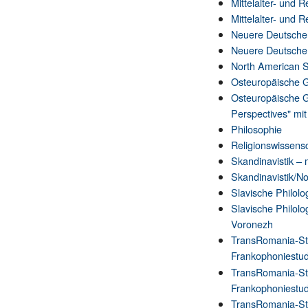
Mittelalter- und 
Mittelalter- und 
Neuere Deutsche L
Neuere Deutsche L
North American S
Osteuropäische 
Osteuropäische G
Perspectives" mi
Philosophie
Religionswissens
Skandinavistik –
Skandinavistik/N
Slavische Philolo
Slavische Philolo
Voronezh
TransRomania-Stu
Frankophoniestu
TransRomania-Stu
Frankophoniestud
TransRomania-Stu