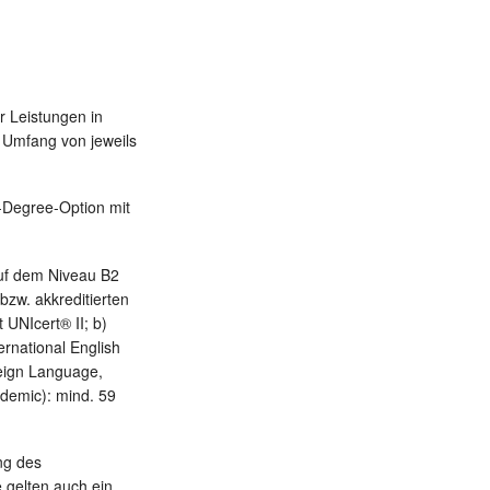
 Leistungen in
m Umfang von jeweils
-Degree-Option mit
 auf dem Niveau B2
zw. akkreditierten
 UNIcert® II; b)
ernational English
reign Language,
ademic): mind. 59
ang des
 gelten auch ein