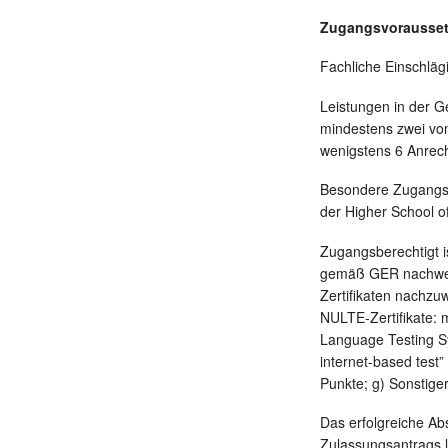
Zugangsvorausse
Fachliche Einschlägi
Leistungen in der 
mindestens zwei von
wenigstens 6 Anrec
Besondere Zugangsv
der Higher School o
Zugangsberechtigt i
gemäß GER nachweise
Zertifikaten nachzuw
NULTE-Zertifikate: 
Language Testing Sy
internet-based test
Punkte; g) Sonstig
Das erfolgreiche Abs
Zulassungsantrags l