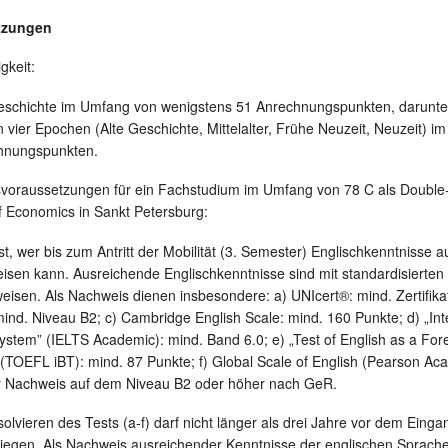
tzungen
gkeit:
Geschichte im Umfang von wenigstens 51 Anrechnungspunkten, darunter
 vier Epochen (Alte Geschichte, Mittelalter, Frühe Neuzeit, Neuzeit) i
hnungspunkten.
oraussetzungen für ein Fachstudium im Umfang von 78 C als Double
f Economics in Sankt Petersburg:
st, wer bis zum Antritt der Mobilität (3. Semester) Englischkenntnisse
n kann. Ausreichende Englischkenntnisse sind mit standardisierten b
eisen. Als Nachweis dienen insbesondere: a) UNIcert®: mind. Zertifikat
mind. Niveau B2; c) Cambridge English Scale: mind. 160 Punkte; d) „Int
stem” (IELTS Academic): mind. Band 6.0; e) „Test of English as a Fo
” (TOEFL iBT): mind. 87 Punkte; f) Global Scale of English (Pearson Ac
er Nachweis auf dem Niveau B2 oder höher nach GeR.
olvieren des Tests (a-f) darf nicht länger als drei Jahre vor dem Eing
iegen. Als Nachweis ausreichender Kenntnisse der englischen Sprache