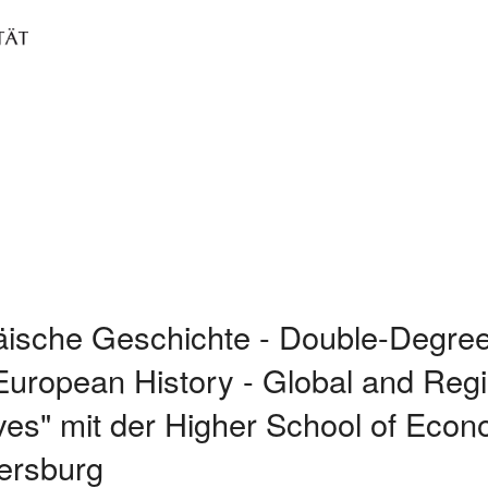
ische Geschichte - Double-Degre
European History - Global and Regi
ves" mit der Higher School of Econ
ersburg